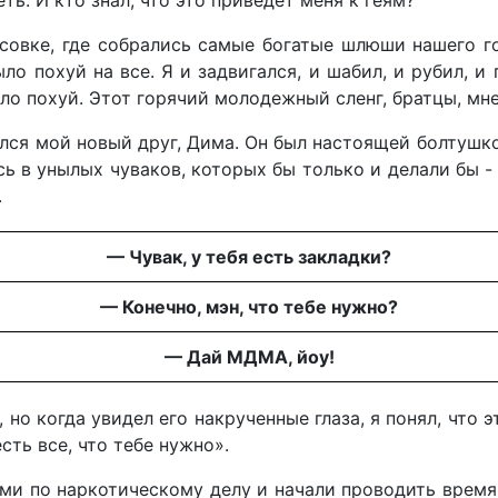
ть. И кто знал, что это приведет меня к геям?
усовке, где собрались самые богатые шлюши нашего г
ло похуй на все. Я и задвигался, и шабил, и рубил, и
ло похуй. Этот горячий молодежный сленг, братцы, мне
ился мой новый друг, Дима. Он был настоящей болтушко
 в унылых чуваков, которых бы только и делали бы - 
.
— Чувак, у тебя есть закладки?
— Конечно, мэн, что тебе нужно?
— Дай МДМА, йоу!
, но когда увидел его накрученные глаза, я понял, что э
есть все, что тебе нужно».
и по наркотическому делу и начали проводить время 