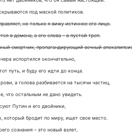
его нет двойников, что он самый настоящий.
 скрываются под маской политиков.
правляет, но только я вижу истинное его лицо.
тся в демона, а его слова – в пустой треп.
очный смертник, пропагандирующий вечный апокалипсис
вчера испортился окончательно,
тот путь, и буду его идти до конца.
крови, а голова разбивается на тысячи частиц,
е, что остальным не дано увидеть.
суют Путин и его двойники,
, который бродит по миру, ищет свое место.
его сознания – это новый взлет,