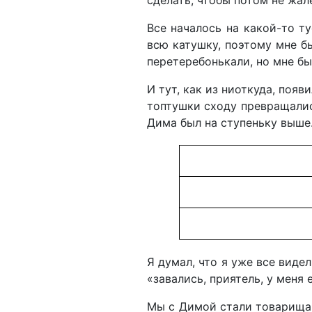
сделать, чтобы потом не жале
Все началось на какой-то т
всю катушку, поэтому мне бы
перетеребонькали, но мне бы
И тут, как из ниоткуда, появ
топтушки сходу превращались
Дима был на ступеньку выше
Я думал, что я уже все видел
«завались, приятель, у меня 
Мы с Димой стали товарищам