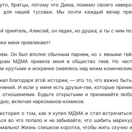
уто, братцы, потому что Дима, помимо своего невероя
а для нашей тусовки. Мы почти каждый вечер пре
й приятель, Алексей, он педик, но душка, а ты с ним 
еки меня привлекают!
еем. Он был вполне обычным парнем, но с явными ге
дкам МДМА привела меня в общество геев. Но чест
ыли крутыми и искренне смеялись над моим комическим
знал благодаря этой истории, — это то, что важно быт
чений. И если у меня есть друзья-геи, которые прини
и отношениями. Будьте открытыми и принимайте любо
одно, включая наркоманов-комиков.
история о том, как я купил МДМА и стал встречаться
ся во что попало и не забывайте, что шабить мариху
мально! Жизнь слишком коротка, чтобы жить скучно и 