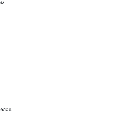
ом.
елое.