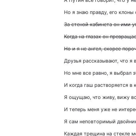
А Путин все говорит, что у н
Но я знаю правду, его клоны
За стеной кабинета он ими у
Когда на глазах он превращае
Но и я не ангел, скорее пор
Друзья рассказывают, что я 
Но мне все равно, я выбрал э
И когда гаш растворяется в 
Я ощущаю, что живу, вижу вс
И теперь меня уже не интере
Я сам неповторимый двойник
Каждая трещина на стекле мо